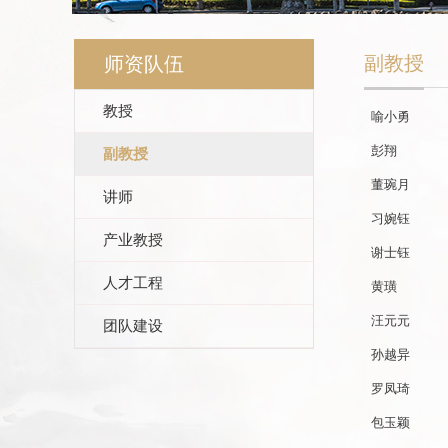
副教授
师资队伍
教授
喻小勇
​彭翔
副教授
​董琬月
讲师
习婉钰
产业教授
谢士钰
人才工程
黄璜
汪元元
团队建设
孙越异
罗凤琦
包玉颖