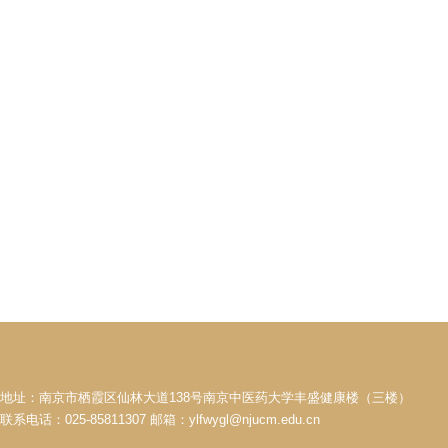
地址：南京市栖霞区仙林大道138号南京中医药大学丰盛健康楼（三楼）
联系电话：025-85811307 邮箱：ylfwygl@njucm.edu.cn