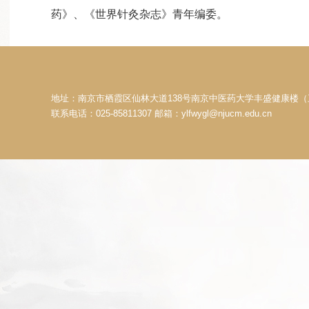
药》、《世界针灸杂志》青年编委。
地址：南京市栖霞区仙林大道138号南京中医药大学丰盛健康楼（
联系电话：025-85811307 邮箱：ylfwygl@njucm.edu.cn