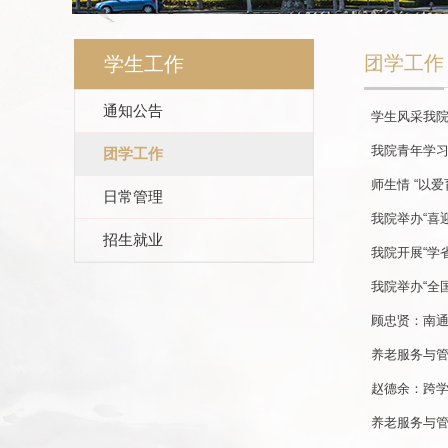
团学工作
学生工作
通知公告
学生风采我院
我院青年学
团学工作
师生情 “以爱
日常管理
我院举办“喜
招生就业
我院开展“学
我院举办“全
顾忠贤：南
养老服务与
赵德余：跨
养老服务与管