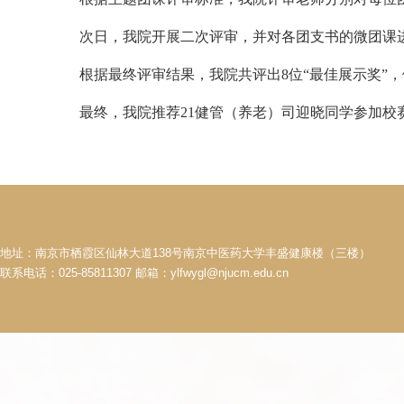
次日，我院开展二次评审，并对各团支书的微团课
根据最终评审结果，我院共评出
8
位
“
最佳展示奖
”
，
最终，我院推荐
21
健管（养老）司迎晓同学参加校
地址：南京市栖霞区仙林大道138号南京中医药大学丰盛健康楼（三楼）
联系电话：025-85811307 邮箱：ylfwygl@njucm.edu.cn