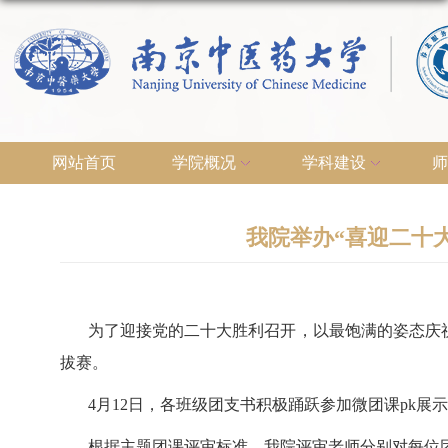
网站首页
学院概况
学科建设
师
我院举办“喜迎二十
为了迎接党的二十大胜利召开，以最饱满的姿态庆
拔赛。
4
月
12
日，各班级团支书积极踊跃参加微团课
pk
展示
根据主题团课评审标准，我院评审老师分别对每位