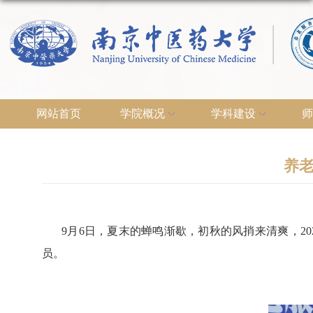
网站首页
学院概况
学科建设
师
养老
9
月
6
日，夏末的蝉鸣渐歇，初秋的风捎来清爽，
20
员。