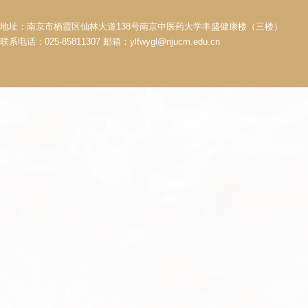
地址：南京市栖霞区仙林大道138号南京中医药大学丰盛健康楼（三楼）
联系电话：025-85811307 邮箱：ylfwygl@njucm.edu.cn